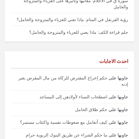
سورة ق في الأحلام: معانيها وتأثيرها على العزباء والمتزوجة
والحامل
رؤية القرنفل في المنام: ماذا تعني للعزباء والمتزوجة والحامل؟
حلم قراءة الكف: ماذا يعني للعزباء والمتزوجة والحامل؟
احدث الاجابات
جاوبها
على
حكم إخراج المقترض للزكاة من مال المقرض بغير
إذنه
جاوبها
على
اصطحاب النساء لأولادهن إلى المساجد
جاوبها
على
حكم طلاق الحامل
جاوبها
على
كيف أتعامل مع ضغوطات نفسية واكتئاب مستمر؟
جاوبها
على
ما حكم الشراء عن طريق البنوك الربوية حرام