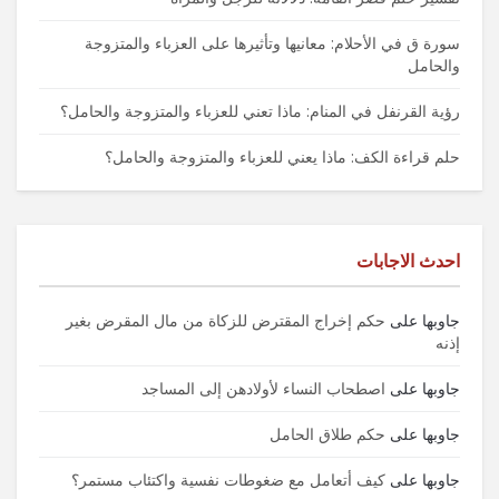
سورة ق في الأحلام: معانيها وتأثيرها على العزباء والمتزوجة
والحامل
رؤية القرنفل في المنام: ماذا تعني للعزباء والمتزوجة والحامل؟
حلم قراءة الكف: ماذا يعني للعزباء والمتزوجة والحامل؟
احدث الاجابات
جاوبها
على
حكم إخراج المقترض للزكاة من مال المقرض بغير
إذنه
جاوبها
على
اصطحاب النساء لأولادهن إلى المساجد
جاوبها
على
حكم طلاق الحامل
جاوبها
على
كيف أتعامل مع ضغوطات نفسية واكتئاب مستمر؟