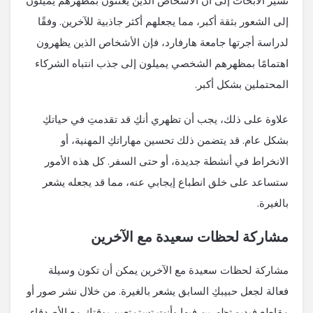
تشير الأبحاث إلى أن الأشخاص الذين يعتنون بمظهرهم يميلون
إلى الشعور بثقة أكبر، مما يجعلهم أكثر جاذبية للآخرين. وفقًا
لدراسة أجرتها جامعة هارفارد، فإن الأشخاص الذين يظهرون
اهتمامًا بمظهرهم الشخصي يميلون إلى جذب انتباه الشركاء
المحتملين بشكل أكبر.
علاوة على ذلك، يجب أن تظهري أنكِ قد تقدمتِ في حياتكِ
بشكل عام. قد يتضمن ذلك تحسين مهاراتكِ المهنية، أو
الانخراط في أنشطة جديدة، أو حتى السفر. كل هذه الأمور
ستساعد على خلق انطباع إيجابي عنه، مما قد يجعله يشعر
بالغيرة.
مشاركة لحظات سعيدة مع الآخرين
مشاركة لحظات سعيدة مع الآخرين يمكن أن تكون وسيلة
فعالة لجعل حبيبكِ السابق يشعر بالغيرة. من خلال نشر صور أو
مقاطع فيديو تظهرين فيها وأنتِ تستمتعين بوقتكِ مع الأصدقاء