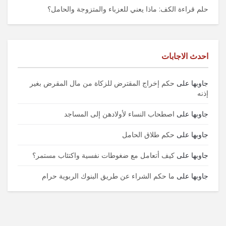
حلم قراءة الكف: ماذا يعني للعزباء والمتزوجة والحامل؟
احدث الاجابات
جاوبها
على
حكم إخراج المقترض للزكاة من مال المقرض بغير
إذنه
جاوبها
على
اصطحاب النساء لأولادهن إلى المساجد
جاوبها
على
حكم طلاق الحامل
جاوبها
على
كيف أتعامل مع ضغوطات نفسية واكتئاب مستمر؟
جاوبها
على
ما حكم الشراء عن طريق البنوك الربوية حرام