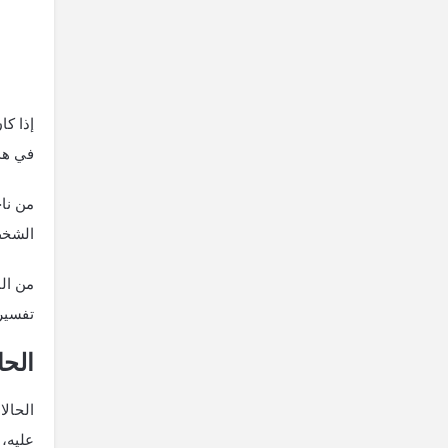
إذا ك
في هذه
من نا
الشخص
من الم
تفسيرا
الحا
الحالا
عليه،