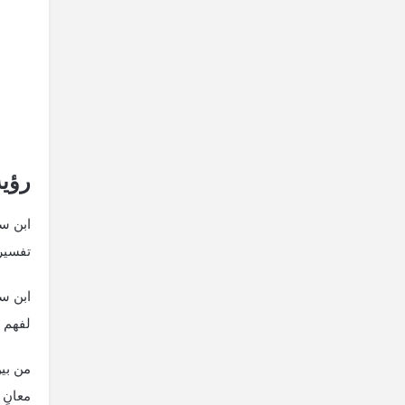
رؤية
ابن سي
تفسير 
ابن سي
لفهم ا
من بين
معانٍ