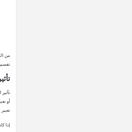
من الم
تفسيرا
تأثي
تأثير 
أو تعب
تعبير 
إذا ك