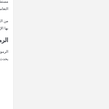
مستشا
التعا
من الم
بها ال
الرم
الرموز
يحدث 