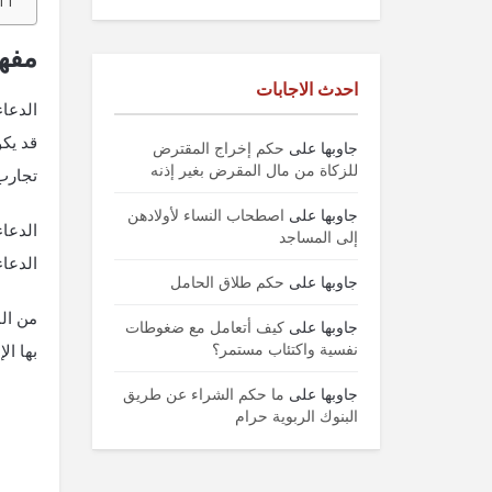
مفهو
احدث الاجابات
الدعاء
قد يكو
جاوبها
على
حكم إخراج المقترض
للزكاة من مال المقرض بغير إذنه
تجارب
جاوبها
على
اصطحاب النساء لأولادهن
الدعاء
إلى المساجد
الدعاء
جاوبها
على
حكم طلاق الحامل
من الم
جاوبها
على
كيف أتعامل مع ضغوطات
نفسية واكتئاب مستمر؟
بها ال
جاوبها
على
ما حكم الشراء عن طريق
البنوك الربوية حرام