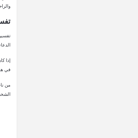
والراح
تفسي
تفسير 
الدعاء
إذا ك
في هذه
من نا
الشخص