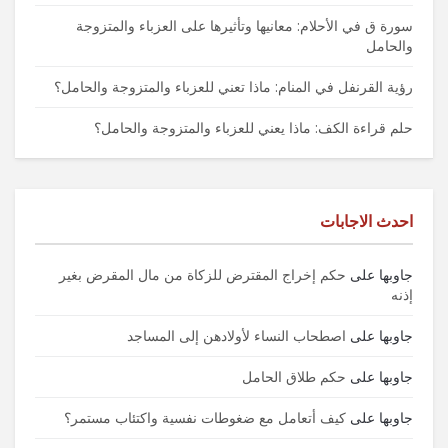
سورة ق في الأحلام: معانيها وتأثيرها على العزباء والمتزوجة
والحامل
رؤية القرنفل في المنام: ماذا تعني للعزباء والمتزوجة والحامل؟
حلم قراءة الكف: ماذا يعني للعزباء والمتزوجة والحامل؟
احدث الاجابات
جاوبها
على
حكم إخراج المقترض للزكاة من مال المقرض بغير
إذنه
جاوبها
على
اصطحاب النساء لأولادهن إلى المساجد
جاوبها
على
حكم طلاق الحامل
جاوبها
على
كيف أتعامل مع ضغوطات نفسية واكتئاب مستمر؟