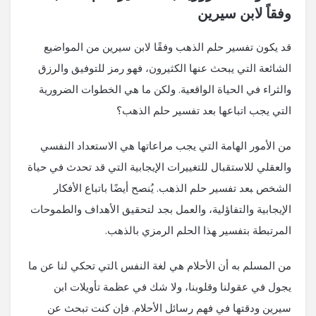
وفقاً لابن سيرين
قد يكون تفسير حلم الذهب وفقًا لابن سيرين من المواضيع
الشائعة التي ​يبحث عنها الكثيرون، فهو رمز ⁢للتوفيق والرزق
والثراء في الحياة الواقعية. ​ولكن ما هي الخطوات الضرورية ​
التي يجب اتباعها⁢ بعد تفسير حلم الذهب؟
من الأمور الهامة التي يجب مراعاتها هي الاستعداد النفسي
⁢والعقلي ⁢للاستقبال للتغييرات الإيجابية التي قد تحدث في حياة
الشخص ‍بعد تفسير حلم الذهب. يُنصح ⁢أيضًا باتباع الأفكار
الإيجابية والتفاؤلية، والعمل بجد لتحقيق ⁣الأهداف والطموحات
المرتبطة⁢ بتفسير ‍هذا الحلم الرمزي بالذهب.
من المسلم به أن الأحلام‌ هي لغة النفس ‍التي تحكي لنا عن ما
يجول في عقولنا‍ وقلوبنا، ولا شك في​ عظمة⁤ تأويلات ابن
سيرين ودقتها في فهم رسائل⁣ الأحلام. ⁣فإن كنت تبحث عن