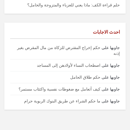
حلم قراءة الكف: ماذا يعني للعزباء والمتزوجة والحامل؟
احدث الاجابات
جاوبها
على
حكم إخراج المقترض للزكاة من مال المقرض بغير
إذنه
جاوبها
على
اصطحاب النساء لأولادهن إلى المساجد
جاوبها
على
حكم طلاق الحامل
جاوبها
على
كيف أتعامل مع ضغوطات نفسية واكتئاب مستمر؟
جاوبها
على
ما حكم الشراء عن طريق البنوك الربوية حرام