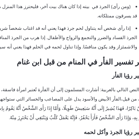
(ومن رأى) الجرذ في بيته إذا كان هناك بيت آخر، فليحترز هذا المنز
قد يسرقون ممتلكاته.
إذا رأى شخص أنه يتناول لحم جرذ فهذا يعني أنه قد اغتاب شخصاً شريرا
الجرذ الفساد والضرر والتجمع والزواج والأطفال. إذا هرب من الجرذ الم
والاشمئزاز وقد يكون منافسًا. وإذا تناول لحمه في الحلم فهذا يعني أنه
ر تفسير الفأر في المنام من قبل ابن غنام
 رؤيا الفأر
لنص التالي بالعربية: أشارت المسلمون إلى أن الفأرة تُعتبر امرأة فاسقة،
من قيل،الفأر الأبيض والأسود يدل على المصاعب والخسائر التي ستواجهها. اللَّيْل في 
ُ بَاكِرًا، فَهَذَا يُشِيرُ إِلَى أَنَّهُ سَيَعِيشُ طَوِيلًا، وَأَمَّا إِذَا رَأَى الشَّخْصُ أَنَّهُ يَقُومُ بِ
 بِهِ، وَإِذَا رَأَى الشَّخْصُ فَأَرَأَ يَحْفُرُ، فَإِنَّهُ يَعْمَلُ كَلْبٌ وَيَنْبَغِي أَنْ يَحْتَرِزَ مِنْهُ.
 رؤيا الجرذ وأكل لحمه