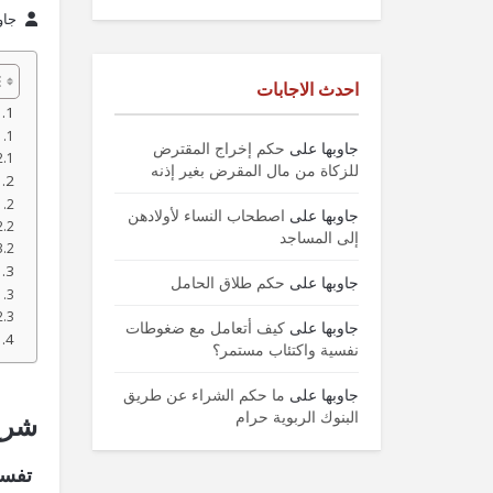
جاو
احدث الاجابات
جاوبها
على
حكم إخراج المقترض
للزكاة من مال المقرض بغير إذنه
جاوبها
على
اصطحاب النساء لأولادهن
إلى المساجد
جاوبها
على
حكم طلاق الحامل
جاوبها
على
كيف أتعامل مع ضغوطات
نفسية واكتئاب مستمر؟
جاوبها
على
ما حكم الشراء عن طريق
البنوك الربوية حرام
شرح 
تفسير