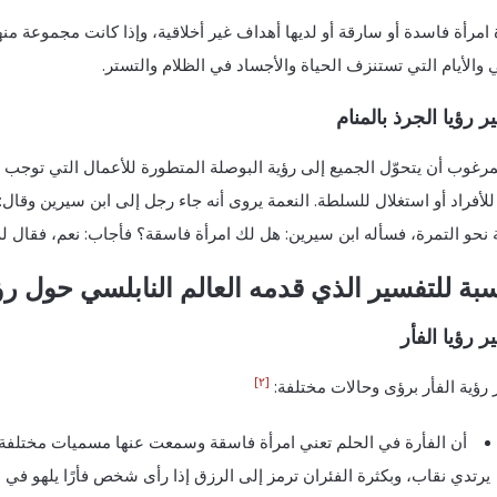
 امرأة فاسدة أو سارقة أو لديها أهداف غير أخلاقية، وإذا كانت مجموعة من
ي والأيام التي تستنزف الحياة والأجساد في الظلام والتستر.
 رؤيا الجرذ بالمنام
رغوب أن يتحوّل الجميع إلى رؤية البوصلة المتطورة للأعمال التي توجب تن
 للأفراد أو استغلال للسلطة. النعمة يروى أنه جاء رجل إلى ابن سيرين وق
نحو التمرة، فسأله ابن سيرين: هل لك امرأة فاسقة؟ فأجاب: نعم، فقال له: 
سبة للتفسير الذي قدمه العالم النابلسي حول رؤ
 رؤيا الفأر
[٢]
رؤية الفأر برؤى وحالات مختلفة:
أن الفأرة في الحلم تعني امرأة فاسقة وسمعت عنها مسميات مختلفة مث
يرتدي نقاب، وبكثرة الفئران ترمز إلى الرزق إذا رأى شخص فأرًا يلهو في من