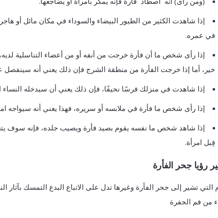
(ومن رأى) أنه اصطاد فأرة فإنه يمكر بامرأة أو يضاجعها.
إذا شاهدت الكثير من الطيور البيضاء والسوداء في مكان مائل أو هاج
في عمره.
إذا رأى شخص ما أن فأرة خرجت من أنفه أو من أعضاء التناسلية لديه، ف
خير، أما إذا خرجت الفأرة من منطقة الشرج فإن ذلك يعني أنه سينفصل عن 
إذا شاهدت في منزلك فرسًا نحيفًا، فإن ذلك يعني أن سيدخله النساء 
إذا رأى شخص ما فأرة في ملابسه أو سريره، فهذا يعني أنه سيواجه امر
إذا شاهد شخص ما نفسه يقوم بصيد فأرة ويصيب جلده، فإنه سوف ي
قِبل امرأة.
 رؤيا جحر الفأرة
م التي تشير إلى جحر الفأرة وغيرها تدل على الاتباع البدع التمسك بآثار 
اء من فم الحفرة