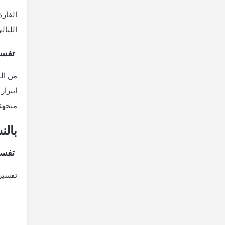
الفأرة
الليال
تفسير
من الم
ابتزاز
متجهة 
بالن
تفسير
تفسير 