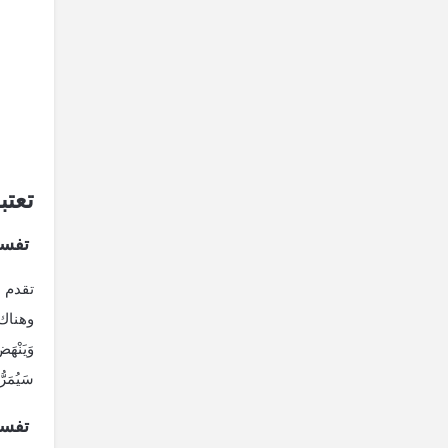
تعتب
تفسير
تقدم ا
وهناك 
وَيَنْهَض
سَيُمَرُّ
تفسير