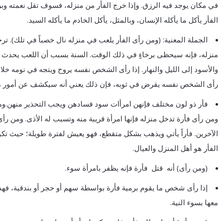
في مكان يوجد فيه الرزق. وإذا خرج الفأر من منزله، فسوف تقل نعمته وبركت
الفأر يأكل ما يأكله الإنسان، وبالمثل، يأكل الخادم ما يأكله السيد.
الجملة المعنية: (ومن رأى الفأر يلعب في منزله نال خصباً في تلك). ت
منزله، فإنه سيحظى برخاءٍ في ذلك الوقت. السنة بسبب أن اللعب يحدث ف
والأسود إلى الليل والنهار. إذا رأى الشخص نفسه يروح ويتجه في نومه خلال
رأى الشخص نفسه يقرض في ثوبه، فإن ذلك يعني أنه سيكشف عن أمور م
فأر ذو لون مختلف فإنهن امرأات سود فسادهن ويجب التحذير منهن.وم
ومن رأى فأرة تدخل منزله فإنها امرأة قريبة منه وتسبب له الأذى. ومن رأى ف
الآخرين. فأراً يأتي ويذهب بشكل متقطع، فهو يعيش لفترة طويلة؛ حيث تكون 
الفأر هو أهل المنزل والعيال.
(ومن رأى) أنه قتل فأرة فإنه يظفر بامرأة سوء.
إذا رأى شخص ما يقوم برمية فأرة بواسطة سهم أو حجر أو بندقية، فهذا 
معها بسوء النية.