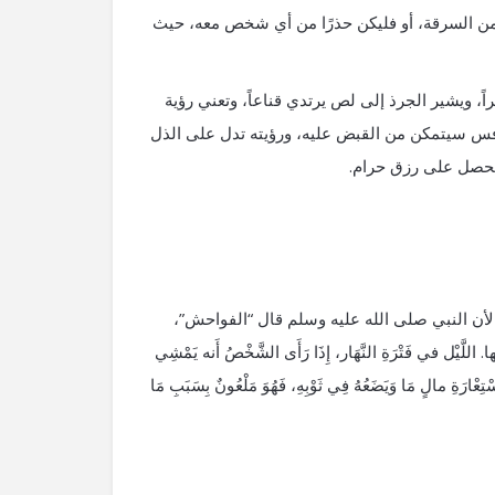
ل من السرقة، أو فليكن حذرًا من أي شخص معه، حيث
ً، ويشير الجرذ إلى لص يرتدي قناعاً، وتعني رؤية
نافس سيتمكن من القبض عليه، ورؤيته تدل على الذل
 سيحصل على رزق حرام.
 لأن النبي صلى الله عليه وسلم قال “الفواحش”،
فَتْرَةِ النَّهَار، إِذَا رَأَى الشَّخْصُ أَنه يَمْشِي
اِسْتِعْارَةِ مالٍ مَا وَيَضَعُهُ فِي ثَوْبِهِ، فَهُوَ مَلْعُونٌ بِسَبَبِ مَا