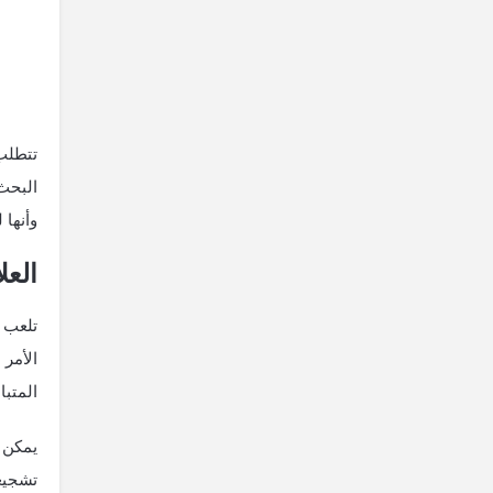
تتطلب 
البحث
وأنها 
العل
تلعب ا
الأمر 
المتبا
يمكن أ
تشجيعه