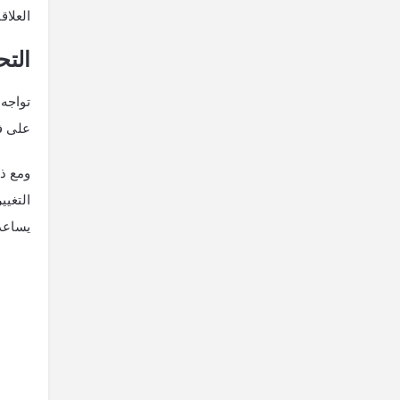
العلاق
التح
تواجه 
على ف
ومع ذل
التغيي
يساعد