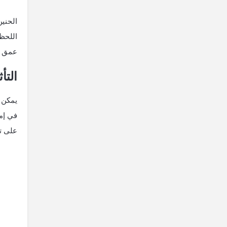
الحنين
اللحظ
عمق ال
التأ
يمكن 
في إم
على تج