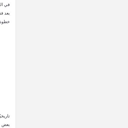
في الم
بعد فق
خطوة ن
تاريخي
بعض ال