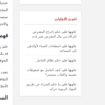
عندما 
المجتم
سنستكش
احدث الاجابات
والاجت
جاوبها
على
حكم إخراج المقترض
فهم 
للزكاة من مال المقرض بغير إذنه
جاوبها
على
اصطحاب النساء لأولادهن
حلم زو
إلى المساجد
قد يكو
جاوبها
على
حكم طلاق الحامل
الخوف
جاوبها
على
كيف أتعامل مع ضغوطات
تتعدد 
نفسية واكتئاب مستمر؟
الثقاف
جاوبها
على
ما حكم الشراء عن طريق
الأحلا
البنوك الربوية حرام
السي