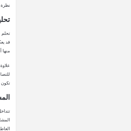
نظرة ا
تحلي
تحلم ا
قد يعك
منها أ
علاوة 
للتصال
تكون أ
المش
تتداخ
المشا
العاطف