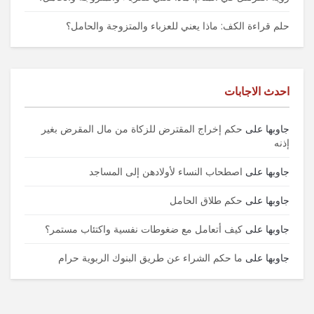
حلم قراءة الكف: ماذا يعني للعزباء والمتزوجة والحامل؟
احدث الاجابات
جاوبها
على
حكم إخراج المقترض للزكاة من مال المقرض بغير
إذنه
جاوبها
على
اصطحاب النساء لأولادهن إلى المساجد
جاوبها
على
حكم طلاق الحامل
جاوبها
على
كيف أتعامل مع ضغوطات نفسية واكتئاب مستمر؟
جاوبها
على
ما حكم الشراء عن طريق البنوك الربوية حرام