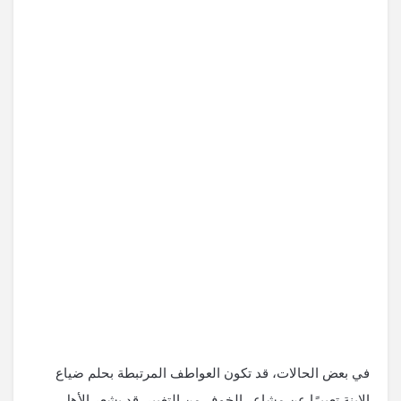
في بعض الحالات، قد تكون العواطف المرتبطة بحلم ضياع
الابنة تعبيرًا عن مشاعر الخوف من التغيير. قد يشعر الأهل