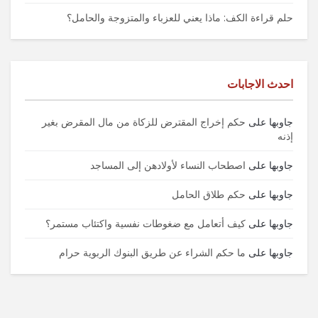
حلم قراءة الكف: ماذا يعني للعزباء والمتزوجة والحامل؟
احدث الاجابات
جاوبها
على
حكم إخراج المقترض للزكاة من مال المقرض بغير
إذنه
جاوبها
على
اصطحاب النساء لأولادهن إلى المساجد
جاوبها
على
حكم طلاق الحامل
جاوبها
على
كيف أتعامل مع ضغوطات نفسية واكتئاب مستمر؟
جاوبها
على
ما حكم الشراء عن طريق البنوك الربوية حرام