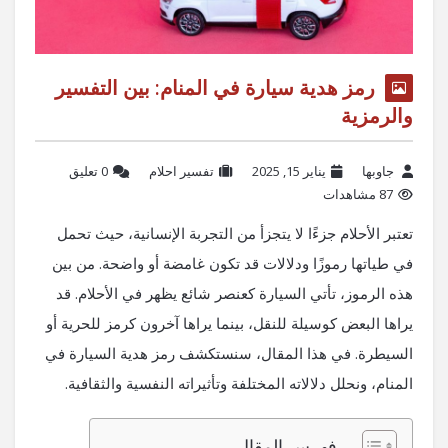
رمز هدية سيارة في المنام: بين التفسير
والرمزية
جاوبها
يناير 15, 2025
تفسير احلام
‫0 تعليق
87 مشاهدات
تعتبر الأحلام جزءًا لا يتجزأ من التجربة الإنسانية، حيث تحمل
في طياتها رموزًا ودلالات قد تكون غامضة أو واضحة. من بين
هذه الرموز، تأتي السيارة كعنصر شائع يظهر في الأحلام. قد
يراها البعض كوسيلة للنقل، بينما يراها آخرون كرمز للحرية أو
السيطرة. في هذا المقال، سنستكشف رمز هدية السيارة في
المنام، ونحلل دلالاته المختلفة وتأثيراته النفسية والثقافية.
فهرس المقال