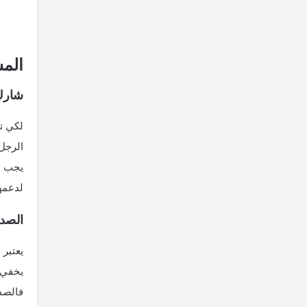
المش
شارك
لكي ت
الرجل 
يجب عل
لدعمه
الصدق
يعتبر 
يخفي ع
فالصد