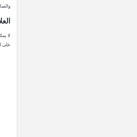
والصاد
العل
لا يمك
على ال