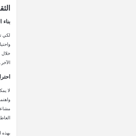
الثق
بناء 
لكي ت
واحتيا
خلال 
الآخر.
احترا
لا يمك
واهتم
مشاعر 
العاط
بهذه ا