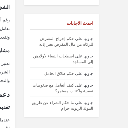
الشجا
رغم أن
احدث الاجابات
تعامل 
وتقديم
جاوبها
على
حكم إخراج المقترض
للزكاة من مال المقرض بغير إذنه
مشارك
جاوبها
على
اصطحاب النساء لأولادهن
إلى المساجد
تعتبر 
الشريك
جاوبها
على
حكم طلاق الحامل
والتحد
جاوبها
على
كيف أتعامل مع ضغوطات
نفسية واكتئاب مستمر؟
دعم 
جاوبها
على
ما حكم الشراء عن طريق
تقديم
البنوك الربوية حرام
عندما 