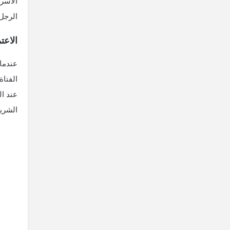
الأسري
الرجل،
الاعت
عندما 
الفتاة
عند ال
الشري