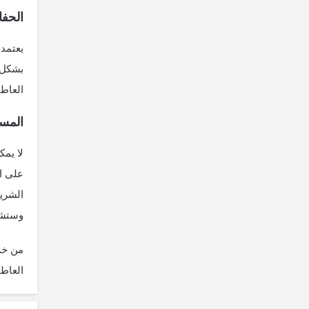
الحفا
يعتمد
بشكل ج
العاطف
المست
لا يمك
على ا
الشري
وستشع
من خلا
العاطف