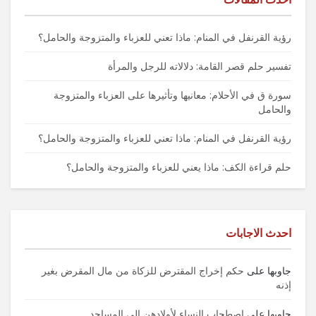
رؤية القرنفل في المنام: ماذا تعني للعزباء والمتزوجة والحامل؟
تفسير حلم قصر القامة: دلالاته للرجل والمرأة
سورة ق في الأحلام: معانيها وتأثيرها على العزباء والمتزوجة
والحامل
رؤية القرنفل في المنام: ماذا تعني للعزباء والمتزوجة والحامل؟
حلم قراءة الكف: ماذا يعني للعزباء والمتزوجة والحامل؟
احدث الاجابات
جاوبها
على
حكم إخراج المقترض للزكاة من مال المقرض بغير
إذنه
جاوبها
على
اصطحاب النساء لأولادهن إلى المساجد