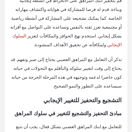
قم بتحفيز ابنك المراهق على الانخراط في أنشطة إيجابية
وبناءة. قدم له فرصا للمشاركة في هواياته واكتشاف مهاراته
الخاصة. كما يمكنك تشجيعه على المشاركة في أنشطة رياضية
أو مجتمعية تعزز ثقته بالنفس وتساعده على التواصل مع أقرانه
بشكل إيجابي. استخدم نهج الحوافز والمكافآت لتعزيز
السلوك
الإيجابي
ولمكافأته عن تحقيق الأهداف المنشودة.
تذكر أن التعامل مع المراهق العصبي يحتاج إلى صبر وتفهم. قد
يحتاج إلى وقت لتغيير سلوكه والتأقلم مع التحولات في حياته.
كون حاضرا لدعمه وتوجيهه في هذه المرحلة الحرجة من حياته
سيساعده على التطور والنمو الصحيح.
التشجيع والتحفيز للتغيير الإيجابي
مبادئ التحفيز والتشجيع للتغيير في سلوك المراهق
للتعامل مع ابنك المراهق العصبي بشكل فعال، يجب أن تتبع