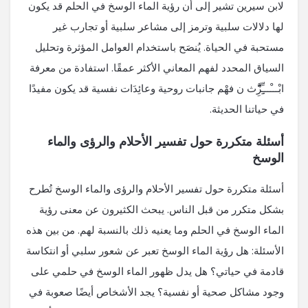
لابن سيرين تشير إلى أن رؤية الماء الوسخ في الحلم قد يكون
لها دلالات سلبية وترمز إلى مشاعر سلبية أو تجارب غير
مستحبة في الحياة. يُنصَح باستخدام العوامل المؤثرة وتحليل
السياق المحدد لفهم المعاني الأكثر عمقًا. استفادة من معرفة
ابْـــْـــِِِِّزَََََِّّّ‌‌‌‌‌ث ن فهْم جانبات روحية وعائِدَات نفسية قد يكون مفيدًا
في حياتنا الحديثة.
أسئلة متكررة حول تفسير الأحلام والرؤى والماء
الوسخ
أسئلة متكررة حول تفسير الأحلام والرؤى والماء الوسخ تُطرح
بشكل متكرر من قبل الناس. يبحث الكثيرون عن معنى رؤية
الماء الوسخ في الحلم وما يعنيه ذلك بالنسبة لهم. من بين هذه
الأسئلة: هل رؤية الماء الوسخ تعبر عن شعور سلبي أو انتكاسة
قادمة في حياتي؟ هل يدل ظهور الماء الوسخ في حلمي على
وجود مشاكل صحية أو نفسية؟ يجد الأشخاص أيضًا صعوبة في