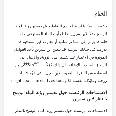
الختام
باختصار، يمكننا استنتاج أهم النقاط حول تفسير رؤية الماء
الوسخ وفقًا لابن سيرين. فإذا رأيت الماء الوسخ في حلمك،
فإنه قد يرمز إلى مشاعر سلبية أو تجارب غير مستحبة قد
تلازمك في حياتك اليومية. قد ينصح ابن سيرين بأخذ العوامل
المؤثرة في الاعتبار عند تفسير هذه الرؤية، والانتباه إلى
السياق المحدد. بالإضافة إلى ذلك، يُمْكِّــــــــِّـِّـَّـَّـَّ‌‌ُ‌‌‌‌‌ثِثِثِگُگُگُگ من
استفادة من المعرفة القديمة لابْنِ سیرین في فهْم جانبات
روحية وعَائِدَات نفسية قَدْ might appear in our lives today.
الاستنتاجات الرئيسية حول تفسير رؤية الماء الوسخ
بالنظر لابن سيرين
الاستنتاجات الرئيسية حول تفسير رؤية الماء الوسخ بالنظر