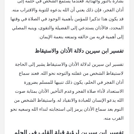
بشارة بالنور والهداية. فعندما يستمع الشخص في حلمه إلى
أذان الفجر، فإن ذلك يعني أن الله يدعوه للتوبة والاقتراب منه.
قد يكون هذا تذكيرا للمؤمن بأهمية الوجود في الصلاة في وقتها
المحدد، فالأذان يستدعي إلى الفضيلة والتقوى، وينبه المصلي
إلى أهمية قربه من خالقه وتمتعه بنعمة الإيمان.
تفسير ابن سيرين دلالة الأذان والاستيقاظ
تفسير ابن سيرين لدلالة الأذان والاستيقاظ يشير إلى الحاجة
لاستيقاظ الشخص من غفلته والتوجه نحو الله. فعند سماع
أذان الفجر في الحلم، يكون ذلك تنبيها للمسلم بضرورة
الاستعداد لأداء صلاة الفجر وعدم التأخير. الأذان بمثابة صوت
الله يدعو الإنسان للعبادة والانقياد له. واستيقاظ الشخص من
النوم بعد سماع الأذان يرمز إلى استجابته لنداء الله وسعيه نحو
القرب منه.
تفسير ابن سيرين لرؤية قبلة القلب في الحلم