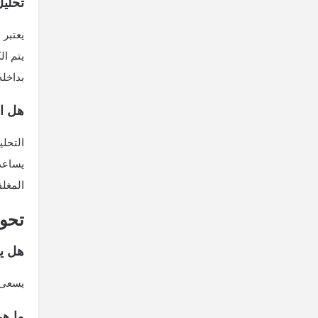
تحلي
يعتبر
يتم ا
بداخله
هل ال
التحلي
يساعد
المغلف
تحوي
هل يم
يسعى ك
ما هي