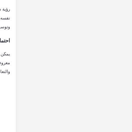
رؤية 
نفسه 
وتوسيع
احتما
يمكن 
معروف
والتع