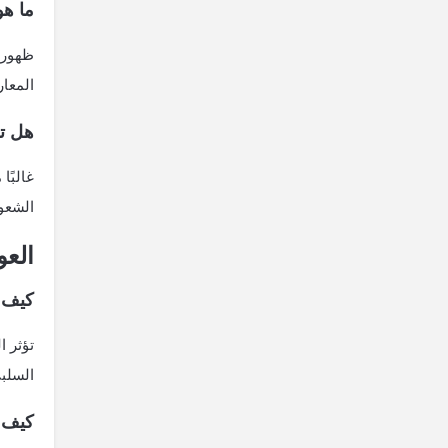
ما ه
ظهور 
المعار
هل ت
غالبًا
الشعو
العو
كيف ي
تؤثر ا
السلب
كيف ي