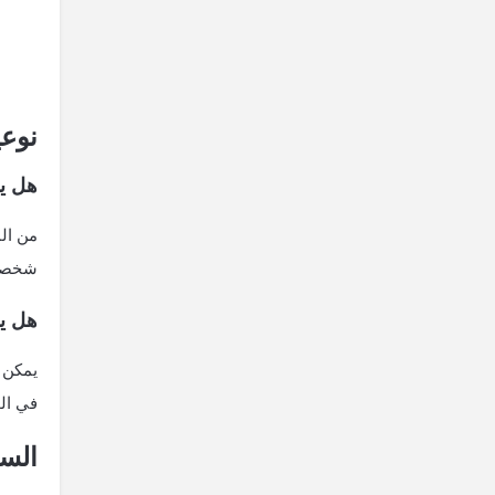
نوعي
هل يم
من الم
شخصية
هل ي
يمكن 
في الو
السي