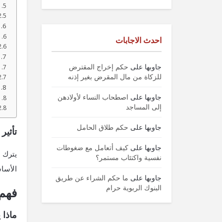
احدث الاجابات
جاوبها
على
حكم إخراج المقترض
للزكاة من مال المقرض بغير إذنه
جاوبها
على
اصطحاب النساء لأولادهن
إلى المساجد
جاوبها
على
حكم طلاق الحامل
تأثير
جاوبها
على
كيف أتعامل مع ضغوطات
يترك ا
نفسية واكتئاب مستمر؟
الأسا
جاوبها
على
ما حكم الشراء عن طريق
البنوك الربوية حرام
فهم
ماذا