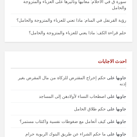
سورة ق في الأحلام: معانيها وتأثيرها على العزباء والمتزوجة
والحامل
رؤية القرنفل في المنام: ماذا تعني للعزباء والمتزوجة والحامل؟
حلم قراءة الكف: ماذا يعني للعزباء والمتزوجة والحامل؟
احدث الاجابات
جاوبها
على
حكم إخراج المقترض للزكاة من مال المقرض بغير
إذنه
جاوبها
على
اصطحاب النساء لأولادهن إلى المساجد
جاوبها
على
حكم طلاق الحامل
جاوبها
على
كيف أتعامل مع ضغوطات نفسية واكتئاب مستمر؟
جاوبها
على
ما حكم الشراء عن طريق البنوك الربوية حرام