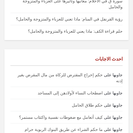
سورة ق في الأحلام: معانيها وتأثيرها على العزباء والمتزوجة
والحامل
رؤية القرنفل في المنام: ماذا تعني للعزباء والمتزوجة والحامل؟
حلم قراءة الكف: ماذا يعني للعزباء والمتزوجة والحامل؟
احدث الاجابات
جاوبها
على
حكم إخراج المقترض للزكاة من مال المقرض بغير
إذنه
جاوبها
على
اصطحاب النساء لأولادهن إلى المساجد
جاوبها
على
حكم طلاق الحامل
جاوبها
على
كيف أتعامل مع ضغوطات نفسية واكتئاب مستمر؟
جاوبها
على
ما حكم الشراء عن طريق البنوك الربوية حرام