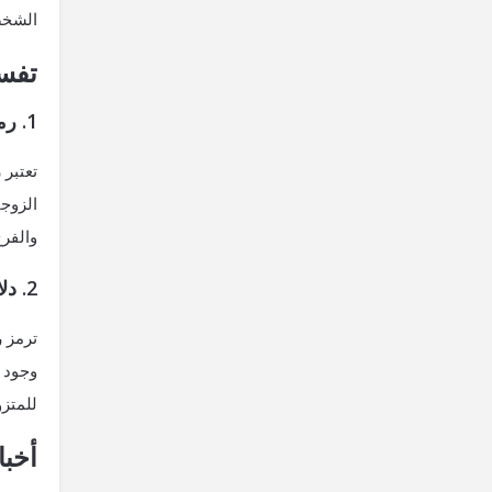
الشخص
تفسي
1. رمز الخير والاستقرار والسعادة في حياة المتزوجة
تعتبر 
الزوج
والفرح
2. دلالة قدوم مناسبات سعيدة ومفرحة
ترمز 
وجود ف
للمتزو
أخب