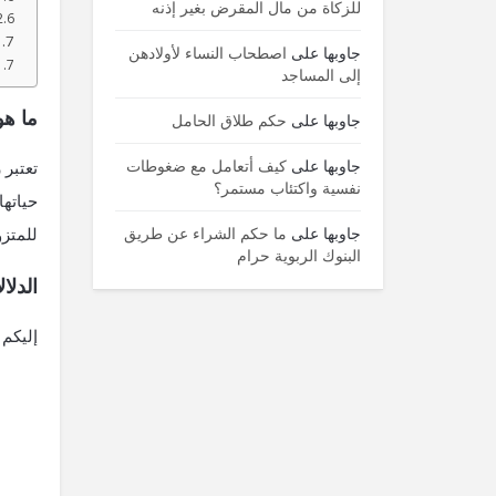
للزكاة من مال المقرض بغير إذنه
جاوبها
على
اصطحاب النساء لأولادهن
إلى المساجد
ما هو
جاوبها
على
حكم طلاق الحامل
جاوبها
على
كيف أتعامل مع ضغوطات
تعتبر 
نفسية واكتئاب مستمر؟
حياتها
جاوبها
على
ما حكم الشراء عن طريق
للمتزو
البنوك الربوية حرام
الدلا
إليكم 