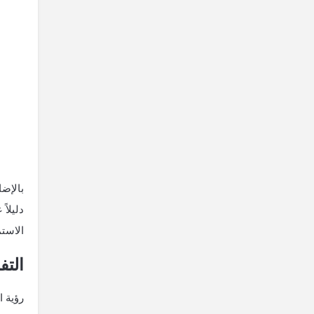
بالإضا
دليلاً
الاستم
التف
رؤية ا