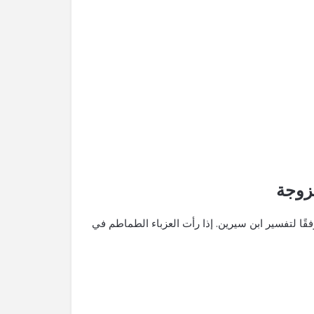
تزوجة
قًا لتفسير ابن سيرين. إذا رأت العزباء الطماطم في