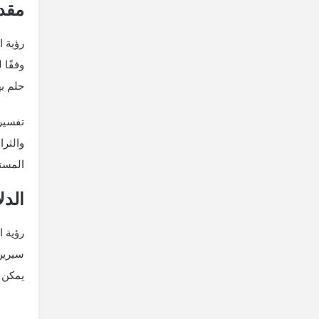
مقدم
رؤية 
وفقًا 
حلم به
تفسير 
والثرا
المستق
الدل
رؤية ا
سيرين،
يمكن أ