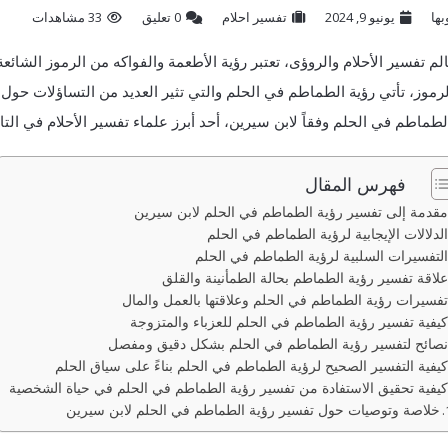
بها
يونيو 9, 2024
تفسير احلام
‫0 تعليق
33 مشاهدات
م ​تفسير الأحلام والروؤى، تعتبر رؤية الأطعمة والفواكه من‌ الرموز الشائعة 
رموز، تأتي رؤية الطماطم في الحلم والتي تثير⁤ العديد من التساؤلات حول
لطماطم ⁤في الحلم وفقاً لابن سيرين، أحد أبرز علماء⁣ تفسير الأحلام​ في التا
فهرس المقال
مقدمة إلى تفسير رؤية الطماطم في الحلم لابن سيرين
الدلالات الإيجابية لرؤية الطماطم في الحلم
التفسيرات السلبية⁢ لرؤية ⁤الطماطم في الحلم
علاقة تفسير رؤية الطماطم بحالة الطمأنينة والقلق
تفسيرات رؤية الطماطم في الحلم وعلاقتها بالعمل ⁤والمال
كيفية تفسير رؤية الطماطم في الحلم للعزباء والمتزوجة
نصائح لتفسير رؤية الطماطم في الحلم بشكل دقيق ومفصل
كيفية ​التفسير الصحيح لرؤية الطماطم في الحلم بناءً على سياق الحلم
كيفية تحقيق الاستفادة ⁣من تفسير رؤية ​الطماطم في الحلم في حياة الشخصية
خلاصة وتوصيات حول تفسير ‌رؤية الطماطم في ‌الحلم لابن ⁤سيرين