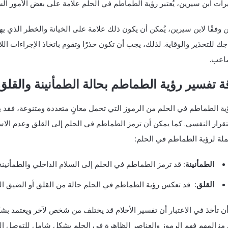
ات ابن سيرين، يُعتبر رؤية الطماطم في الحلم علامة​ على بعض الأمور السلب
ن وفقًا لابن سيرين، يُمكن أن يكون ذلك علامة على⁤ الخيانة والخطر الذي ي
جك للتحذير والوقاية. لذلك، يجب أن تكون حذرًا وتقوم باتخاذ الإجراءات 
اعب.
ة تفسير رؤية الطماطم بحالة الطمأنينة والقلق
ية الطماطم في الحلم من الرموز التي تحمل معانٍ متعددة ومتنوعة، فقد ي
قرار النفسي. كما يمكن​ أن ترمز الطماطم في الحلم ⁣إلى القلق وعدم الا
ملة لرؤية الطماطم في الحلم:
الطمأنينة:
قد⁤ ترمز الطماطم في الحلم إلى السلام الداخلي والطمأنينة
القلق:
⁢ قد تعكس رؤية الطماطم في الحلم حالة من القلق أو الضيق ا
ن تأخذ في الاعتبار أن تفسير الأحلام قد يختلف من شخص لآخر ويعتمد ب
 ⁤من‍ المهم فهم الرموز والعناصر ​الظاهرة ⁣في الحلم بشكل شامل للتوصل