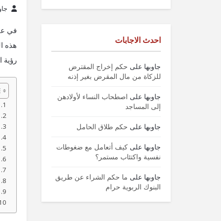
جاو
في عال
احدث الاجابات
هذه ال
رؤية ا
جاوبها
على
حكم إخراج المقترض
للزكاة من مال المقرض بغير إذنه
جاوبها
على
اصطحاب النساء لأولادهن
إلى المساجد
جاوبها
على
حكم طلاق الحامل
جاوبها
على
كيف أتعامل مع ضغوطات
نفسية واكتئاب مستمر؟
جاوبها
على
ما حكم الشراء عن طريق
البنوك الربوية حرام