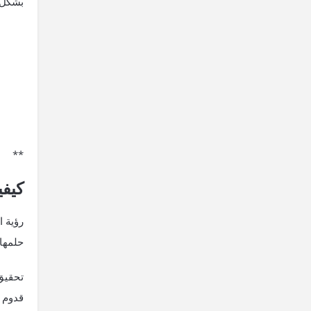
بشكل ع
**
كيفي
رؤية ا
⁤حلمها
تحقيق
قدوم ⁣