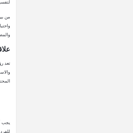
لتفسير
من ⁣بي
واحتيا
والمص
علاق
تعد رؤ
والاست
المحت
يجب أ
للفرد.