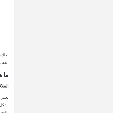
لذلك،
العقل
ما ه
العلا
يعتبر 
بشكل أ
بالتعب