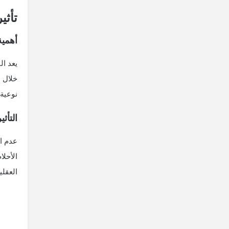
تأثي
أهمية
يعد ال
خلال ا
نوعية 
التأث
عدم ال
الأحلا
العقلي