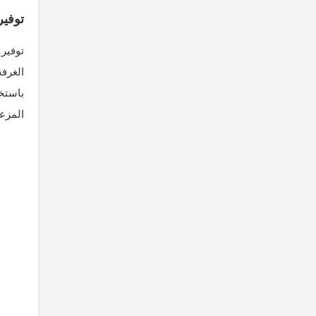
توفير
توفير 
الغرفة
باستخد
المزع