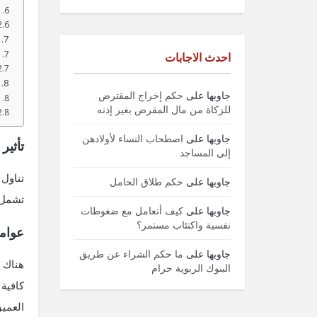
احدث الاجابات
جاوبها
على
حكم إخراج المقترض
للزكاة من مال المقرض بغير إذنه
جاوبها
على
اصطحاب النساء لأولادهن
تأثير
إلى المساجد
تناول 
جاوبها
على
حكم طلاق الحامل
تشمل ه
جاوبها
على
كيف أتعامل مع ضغوطات
نفسية واكتئاب مستمر؟
عوامل
جاوبها
على
ما حكم الشراء عن طريق
هناك 
البنوك الربوية حرام
كافية 
العميق