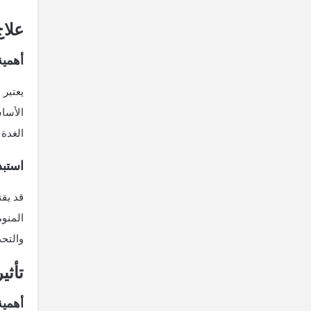
علاج
أهمي
يعتبر 
الأسا
الغدة 
استبد
قد يقت
المنوم
والتحد
تأثي
أهمية