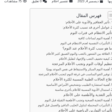
بها
ديسمبر 4, 2023
تفسير احلام
‫0 تعليق
75 مشاهدات
فهرس المقال
تأثير العقاقير والأدوية على الأحلام:
عوامل أخرى قد تسبب كثرة الأحلام:
تأثير الانتظام في فترات النوم
أهمية النوم لساعات كافية
التأثيرات النفسية لعدم الانتظام في النوم
ما هو سبب كثرة الأحلام عند النوم؟
العلاقة بين الشعور بالتعب والنوم العميق كثير الأحلام
كيفية تخفيف التعب والإجهاد لتقليل الأحلام
تنظيم أوقات النوم وتجنب الأحلام المزعجة
أهمية النوم المبكر والاستيقاظ في نفس الموعد يوميًا
توفير الجو المناسب في غرفة النوم لتجنب الأحلام المزعجة
علاج الحالات الطبية المسببة لكثرة الأحلام
أهمية استشارة الطبيب وتشخيص الأمراض الأساسية
استبدال الأدوية المسببة للأحلام بأخرى مناسبة
تأثير التغذية والأطعمة على الأحلام
أهمية التغذية الصحية وتجنب الأطعمة الثقيلة قبل النوم
التأثيرات المحتملة لتناول الحليب الدافئ والعسل قبل النوم
تأثيرات التمارين الرياضية على الأحلام