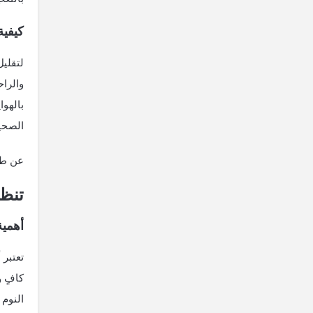
كيفية
لتقلي
والراح
بالهوا
الصحيح
عن طري
تنظي
أهمية
تعتبر 
كافٍ 
النوم 