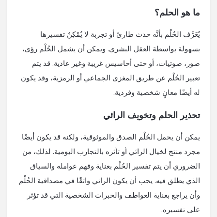
ما هو الحلم؟
يُعَرَّف الحُلْم بأنَّه حدث طارئ أو تجربة لا يُمْكِنُ تفسيرها
بسهولة بواسطة العقل البشري. ويمكن أن يشمل الحُلْم رؤى،
صور، صوتيات، أو حتى أحاسيس غريبة وغير عادية. قد يتم
تعبير الحُلْم عن طريق المغزى الجماعي أو الرمزية، وقد يكون
له أيضًا معانٍ شخصية وفردية.
تحذير الحلم وتخويف الرائي
يمكن أن يحمل الحُلْم الصدق والموثوقية، ولكنه قد يكون أيضًا
مجرد منتج لخيال الرائي أو تأثره بالتجارب اليومية. لذلك، من
الضروري أن يتم تفسير الحُلْم بعناية وفهم عوامله والسياق
الذي يطلق فيه. يجب أن يكون الرائي واثقًا في مصداقية الحُلْم
وأن يراجع بعناية العواطف والخبرات الشخصية التي قد تؤثر
على تفسيره.