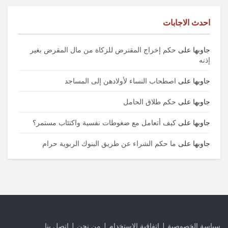
احدث الاجابات
جاوبها
على
حكم إخراج المقترض للزكاة من مال المقرض بغير
إذنه
جاوبها
على
اصطحاب النساء لأولادهن إلى المساجد
جاوبها
على
حكم طلاق الحامل
جاوبها
على
كيف أتعامل مع ضغوطات نفسية واكتئاب مستمر؟
جاوبها
على
ما حكم الشراء عن طريق البنوك الربوية حرام
سياسة الخصوصية
|
اتفاقية الاستخدام
|
من نحن
|
اتصل بنا