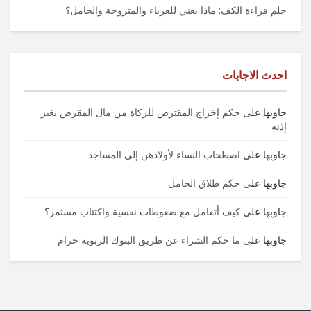
حلم قراءة الكف: ماذا يعني للعزباء والمتزوجة والحامل؟
احدث الاجابات
جاوبها
على
حكم إخراج المقترض للزكاة من مال المقرض بغير
إذنه
جاوبها
على
اصطحاب النساء لأولادهن إلى المساجد
جاوبها
على
حكم طلاق الحامل
جاوبها
على
كيف أتعامل مع ضغوطات نفسية واكتئاب مستمر؟
جاوبها
على
ما حكم الشراء عن طريق البنوك الربوية حرام